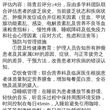
评估内容：筛查后评分≥
分，应由多学科团队联
4
合评估患者的疲乏病史、当前疲乏状态和疾病状
态、肿瘤并发症或合并症相关因素（贫血、甲状
腺功能紊乱、感染、电解质紊乱及营养不良等血
液检查指标）、慢性疼痛、睡眠障碍及低免疫力
和社会心理因素（应对方式、焦虑和沮丧等）
预防与管理措施
①普及性健康教育：护理人员告知所有肿瘤
患者及其家属
的原因、症状、与正常疲劳之
CRF
间的差异、干预方法，改善患者对疾病的错误认
知。
②饮食管理：联合营养科及临床医生根据患
者体质量制定营养膳食，增加每餐蛋白质、全谷
物及蔬菜的摄入。
③睡眠管理：在睡前为患者播放节奏舒缓、
轻快的音乐，听音乐过程中保持周围环境安静，
时间控制在每日
，入睡前避免引用咖啡、
45min