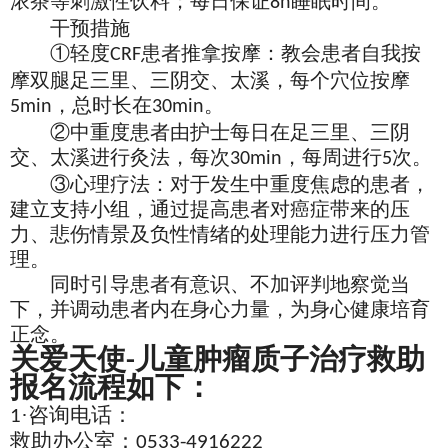
浓茶等刺激性饮料；每日保证
睡眠时间。
8h
干预措施
①轻度
患者推拿按摩：教会患者自我按
CRF
摩双腿足三里、三阴交、太溪，每个穴位按摩
，总时长在
。
5min
30min
②中重度患者由护士每日在足三里、三阴
交、太溪进行灸法，每次
，每周进行
次。
30min
5
③心理疗法：对于发生中重度焦虑的患者，
建立支持小组，通过提高患者对癌症带来的压
力、悲伤情景及负性情绪的处理能力进行压力管
理。
同时引导患者有意识、不加评判地察觉当
下，并调动患者内在身心力量，为身心健康培育
正念。
关爱天使
儿童肿瘤质子治疗救助
-
报名流程如下：
·咨询电话：
1
救助办公室：
0533-4916222