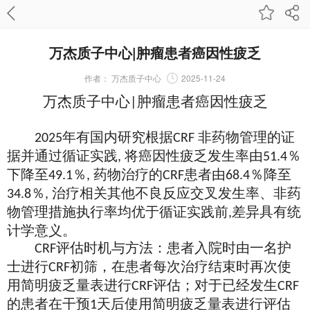
万杰质子中心|肿瘤患者癌因性疲乏
作者：
万杰质子中心
2025-11-24
万杰质子中心
肿瘤患者癌因性疲乏
|
年有国内研究根据
非药物管理的证
2025
CRF
据并通过循证实践
将癌因性疲乏发生率由
％
,
51.4
下降至
％
药物治疗的
患者由
％降至
49.1
,
CRF
68.4
％
治疗相关其他不良反应交叉发生率、非药
34.8
,
物管理措施执行率均优于循证实践前
差异具有统
,
计学意义。
评估时机与方法：患者入院时由一名护
CRF
士进行
初筛，在患者每次治疗结束时再次使
CRF
用简明疲乏量表进行
评估；对于已经发生
CRF
CRF
的患者在干预
天后使用简明疲乏量表进行评估
1