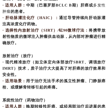
· 适用人群：
中期（巴塞罗那
BCLC B期）肝癌或
多发性
肿瘤
的患者。
· 肝动脉灌注化疗（HAIC）：
通过导管持续向肝动脉灌
注高浓度化疗药物。
· 选择性内放射治疗（SIRT）/钇90微球疗法：
将携带放
射性物质的微球注入肿瘤供血动脉，从内部对肿瘤进行精
确放疗。
放射治疗（放疗）
· 现代精准放疗（如立体定向体部放疗SBRT、调强放疗
IMRT）技术，质子治疗大大提高了对肝癌的放疗效果和
安全性。
· 适用场景：
用于治疗无法手术的孤立性肿瘤、门静脉癌
栓、或缓解骨转移引起的疼痛。
系统性治疗（药物治疗）
· 适用人群：
晚期转移性肝癌、或经局部治疗后进展的患