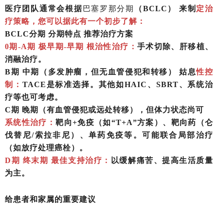
医疗团队通常会根据
巴塞罗那分期
（
BCLC） 来制
定治
疗策略，您可以据此有一个初步了解：
BCLC分期 分期特点 推荐治疗方案
0期-A期 极早期-早期 根治性治疗：
手术切除、肝移植、
消融治疗。
B期 中期（多发肿瘤，但无血管侵犯和转移） 姑息
性控
制：
TACE是标准选择。其他如HAIC、SBRT、系统治
疗等也可考虑。
C期 晚期（有血管侵犯或远处转移），但体力状态尚可
系统性治疗：
靶向
+免疫（如“T+A”方案）、靶向药（仑
伐替尼/索拉非尼）、单药免疫等。可能联合局部治疗
（如放疗处理癌栓）。
D期 终末期 最佳支持治疗：
以缓解痛苦、提高生活质量
为主。
给患者和家属的重要建议