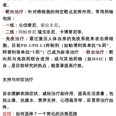
者。
· 靶向治疗：
针对癌细胞的特定靶点发挥作用。常用药物
包括：
· 一线：
仑伐替尼、
索拉非尼
。
· 二线：
阿帕替尼
瑞戈非尼、卡博替尼等。
· 免疫治疗：
通过激活人体自身的免疫系统来攻击癌细
胞。目前
PD-1/PD-L1抑制剂（如帕博利珠单抗“K药”、
阿替利珠单抗“T药”）已成为标准治疗
· 联合治疗：
靶
向药与免疫药联合使用，或与其他药物（如
HAIC）联
合，是目前研究的热点，能显著提高疗效。
支持与对症治疗
旨在缓解疾病症状、减轻治疗副作用、提高生活质量，包
括止痛、抗腹水、营养支持、心理疏导等，应贯穿治疗始
终。
总结：
如何选择？一个简化的决策思路