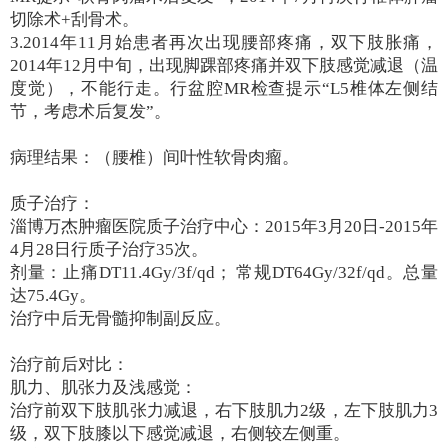
切除术
+
刮骨术。
3.2014年
11
月始患者再次出现腰部疼痛，双下肢胀痛，
2014
年
12
月中旬，出现脚踝部疼痛并双下肢感觉减退（温
度觉），不能行走。行盆腔
MR
检查提示“
L5
椎体左侧结
节，考虑术后复发”。
病理结果：（腰椎）间叶性软骨肉瘤。
质子治疗：
淄博万杰肿瘤医院质子治疗中心：2015年
3
月
20
日
-2015
年
4
月
28
日行质子治疗
35
次。
剂量：止痛DT11.4Gy/3f/qd； 常规
DT64Gy/32f/qd
。总量
达
75.4Gy
。
治疗中后无骨髓抑制副反应。
治疗前后对比：
肌力、肌张力及浅感觉：
治疗前双下肢肌张力减退，右下肢肌力2级，左下肢肌力
3
级，双下肢膝以下感觉减退，右侧较左侧重。