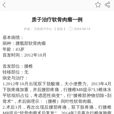
质子治疗软骨肉瘤一例
作者：
万杰质子中心 【 原创 】
2024-09-14
基本病情：
病种：腰骶部软骨肉瘤
年龄：43岁
首发时间：2012年
10
月
首发部位：腰椎
转移部位：无
病史与治疗：
1.2012年
10
月出现双下肢酸痛，大小便费力。
2013
年
4
月
下肢疼痛加重，并后腰部疼痛，行腰椎
MR
提示“
L3
椎体水
平软组织占位，考虑恶性病变”，行“腰椎部肿物切除
+
刮
骨术”，术后病理示：（腰椎）间叶性软骨肉瘤。
2.术后
3
月，再次出现后腰部疼痛，双下肢疼痛，行腰椎
MR
提示“软骨肉瘤术后复发”，
2014
年
7
月再次行椎体肿瘤