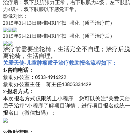
治疗后：双下肢肌张力正常，右下肢肌力4级，左下肢肌
力
4
级
+
，双下肢膝以下感觉正常。
影像对比：
2015年
3
月
13
日腰椎
MRI
平扫
+
强化（质子治疗前）
2015年
5
月
21
日腰椎
MRI
平扫
+
强化（质子治疗后）
治疗前需要坐轮椅，生活完全不自理；治疗后脱
离轮椅，生活自理。
关爱天使-儿童肿瘤质子治疗救助报名流程如下：
1·咨询电话：
救助办公室：0533-4916222
救助办公室主任：蒋主任13805334429
2·报名方式：
本次报名方式仅限线上小程序，您可以关注“关爱天使
质子治疗”小程序了解项目详情，进行项目报名或统一
报名口（微信扫码）：
3·救助流程：