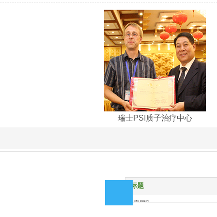
瑞士PSI质子治疗中心
标题
大道1号
专家团队
质子动态